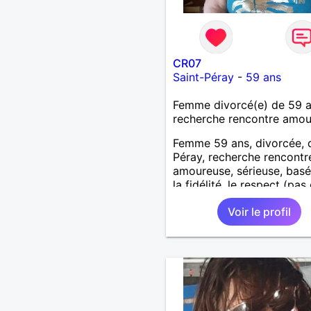
CR07
Saint-Péray
-
59 ans
Femme divorcé(e) de 59 
recherche rencontre amo
Femme 59 ans, divorcée, 
Péray, recherche rencontre
amoureuse, sérieuse, basé
la fidélité, le respect (pas 
aventure d'un soir). Rien 
Voir le profil
une rencontre après quel
échanges par messages p
savoir si il y a un feeling 
les deux et le désir de se r
Au plaisir de se découvrir..