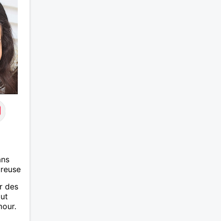
ans
ureuse
r des
out
mour.