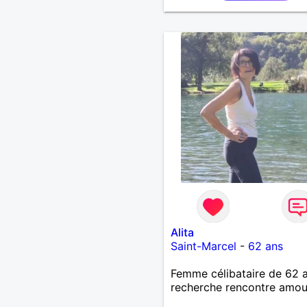
LE PARTAGE DES BELLES
CHOSES DE LA VIE : BAL
VOYAGES EN FRANCE OU
AILLEURS. ETRE A L ECO
DE L AUTRE, ET LA VIE S
PLUS BELLE
ENCORE.....................
Alita
Saint-Marcel
-
62 ans
Femme célibataire de 62 
recherche rencontre amo