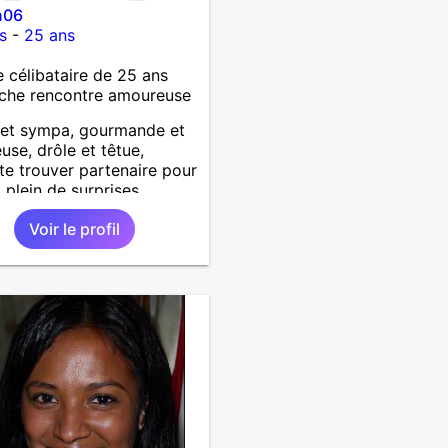
n06
s
-
25 ans
célibataire de 25 ans
che rencontre amoureuse
 et sympa, gourmande et
use, drôle et têtue,
te trouver partenaire pour
 plein de surprises.
Voir le profil