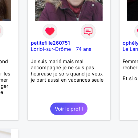
petitefille260751
ophél
Loriol-sur-Drôme
-
74 ans
Le La
lond
Je suis marié mais mal
Femme 
accompagné je ne suis pas
recher
r les
heureuse je sors quand je veux
Et si 
imer
je part aussi en vacances seule
ager
re
Voir le profil