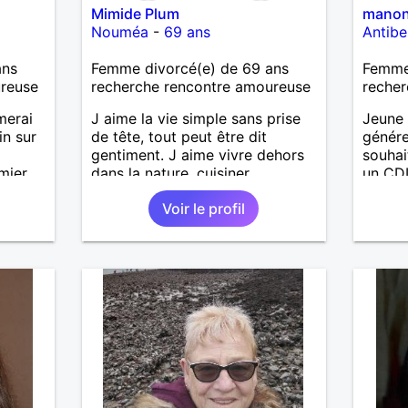
Mimide Plum
mano
Nouméa
-
69 ans
Antibe
ans
Femme divorcé(e) de 69 ans
Femme 
ureuse
recherche rencontre amoureuse
recher
merai
J aime la vie simple sans prise
Jeune
in sur
de tête, tout peut être dit
génére
gentiment. J aime vivre dehors
souhai
mier
dans la nature, cuisiner,
un CDI
ie
randonner, camper, voyager,
Voir le profil
découvrir, comprendre des
nouveaux trucs techniques et
sur la vie des êtres vivants. J
aime danser, faire la fête. Je ne
bois pratiquement pas d alcool,
je fume rarement, je ris souvent.
Je cherche un vrai amoureux
pour continuer à profiter de la
vie mais à deux. Je peux tout
faire toute seule, mais j en ai
marre je veux partagé et rigoler