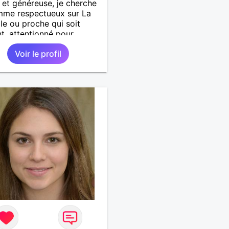
et généreuse, je cherche
mme respectueux sur La
le ou proche qui soit
nt, attentionné pour
er de la vie à deux.
Voir le profil