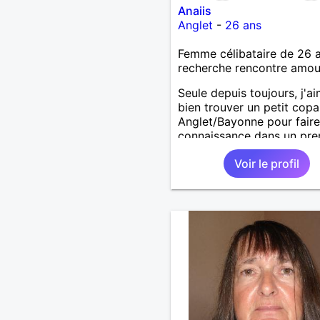
Anaiis
Anglet
-
26 ans
Femme célibataire de 26 
recherche rencontre amo
Seule depuis toujours, j'ai
bien trouver un petit copa
Anglet/Bayonne pour faire
connaissance dans un pre
temps et qui sait si la mag
Voir le profil
opère.