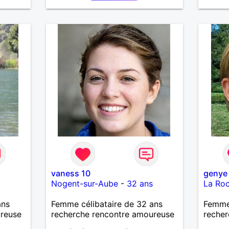
ADES,
UTE
ERA
vaness 10
genye
Nogent-sur-Aube
-
32 ans
La Roc
ans
Femme célibataire de 32 ans
Femme
ureuse
recherche rencontre amoureuse
recher