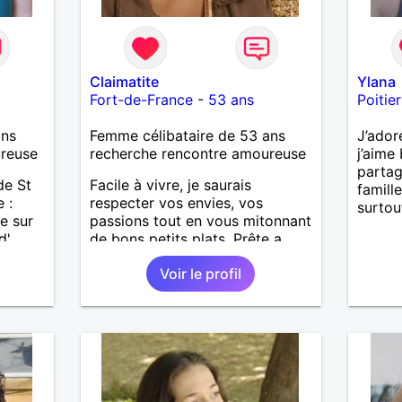
Claimatite
Ylana
Fort-de-France
-
53 ans
Poitier
ans
Femme célibataire de 53 ans
J’ador
ureuse
recherche rencontre amoureuse
j’aime 
parta
de St
Facile à vivre, je saurais
famille
 :
respecter vos envies, vos
surtou
e sur
passions tout en vous mitonnant
d'
de bons petits plats. Prête a
ne vaut
vivre auprès d'un homme franc,
Voir le profil
ques
sincère généreux et affectueux...
our
entre
evoir.
.