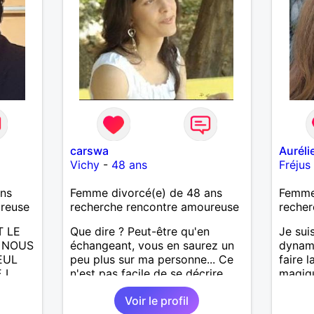
carswa
Auréli
Vichy
-
48 ans
Fréjus
ans
Femme divorcé(e) de 48 ans
Femme 
ureuse
recherche rencontre amoureuse
recher
T LE
Que dire ? Peut-être qu'en
Je sui
A NOUS
échangeant, vous en saurez un
dynami
EUL
peu plus sur ma personne... Ce
faire l
 L
n'est pas facile de se décrire
magiq
soi-même
ciné, 
Voir le profil
CITE,
bonne 