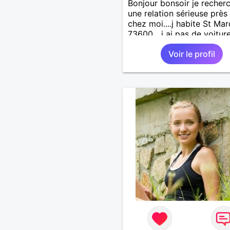
Bonjour bonsoir je recher
une relation sérieuse près
chez moi....j habite St Mar
73600....j ai pas de voitur
50km ... quelqu'un qui aur
Voir le profil
entre 55 et 64 ans...sans 
de préférence même adult
qui n aurait garder aucun
contact avec une où plusi
ex...si vous correspondez
recherche ecrivez moi je 
répondrai...