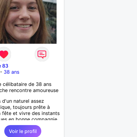
e 83
-
38 ans
célibataire de 38 ans
che rencontre amoureuse
s d'un naturel assez
que, toujours prête à
a fête et vivre des instants
ues en bonne compagnie,
resto, bar-pub, ou une
Voir le profil
soirée en duo.