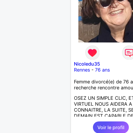
Nicoledu35
Rennes
-
76 ans
Femme divorcé(e) de 76 
recherche rencontre amo
OSEZ UN SIMPLE CLIC, E
VIRTUEL NOUS AIDERA 
CONNAITRE, LA SUITE, S
DEMAIN EST CAPABLE DE
ECRIRE; J AIMERAIS
Voir le profil
RENCONTRER, LA COMPLI