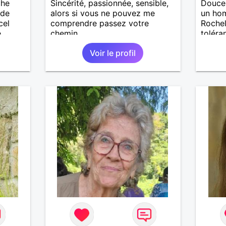
che
Sincérité, passionnée, sensible,
Douce 
 de
alors si vous ne pouvez me
un ho
cel
comprendre passez votre
Rochel
e
chemin.
toléra
ait
profit
Voir le profil
enfants
es et
eurs
 à ma
vous