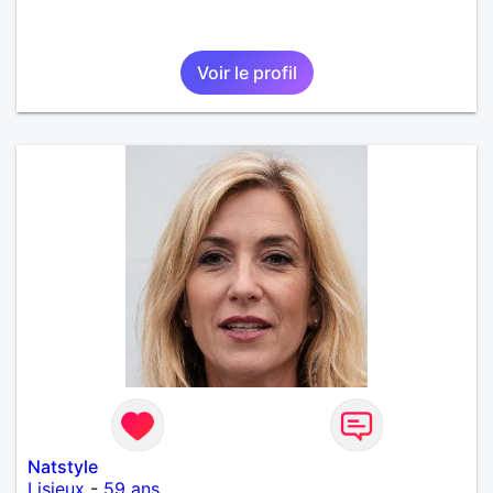
Voir le profil
Natstyle
Lisieux
-
59 ans