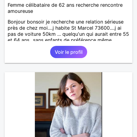
Femme célibataire de 62 ans recherche rencontre
amoureuse
Bonjour bonsoir je recherche une relation sérieuse
près de chez moi....j habite St Marcel 73600....j ai
pas de voiture 50km ... quelqu'un qui aurait entre 55
et 64 ans...sans enfants de préférence même
adultes et qui n aurait garder aucun contact avec
Voir le profil
une où plusieurs ex...si vous correspondez à ma
recherche ecrivez moi je vous répondrai...