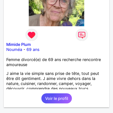
Mimide Plum
Nouméa
-
69 ans
Femme divorcé(e) de 69 ans recherche rencontre
amoureuse
J aime la vie simple sans prise de tête, tout peut
être dit gentiment. J aime vivre dehors dans la
nature, cuisiner, randonner, camper, voyager,
découvrir, comprendre des nouveaux trucs
techniques et sur la vie des êtres vivants. J aime
Voir le profil
danser, faire la fête. Je ne bois pratiquement pas d
alcool, je fume rarement, je ris souvent. Je cherche
un vrai amoureux pour continuer à profiter de la vie