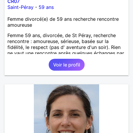
CR07
Saint-Péray
-
59 ans
Femme divorcé(e) de 59 ans recherche rencontre
amoureuse
Femme 59 ans, divorcée, de St Péray, recherche
rencontre : amoureuse, sérieuse, basée sur la
fidélité, le respect (pas d' aventure d'un soir). Rien
ne vaut une rencontre après quelques échanges par
messages pour savoir si il y a un feeling entre les
Voir le profil
deux et le désir de se revoir. Au plaisir de se
découvrir...