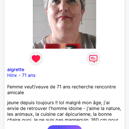
aigrette
Hinx
-
71 ans
Femme veuf/veuve de 71 ans recherche rencontre
amicale
jeune depuis toujours !! lol malgré mon âge, j'ai
envie de retrouver l'homme idoine - j'aime la nature,
les animaux, la cuisine car épicurienne, la bonne
chaire quoi, je ne suis pas mannequin, 160 cm pour
70 kg... horreur !! je suis sincère, assez joviale si les