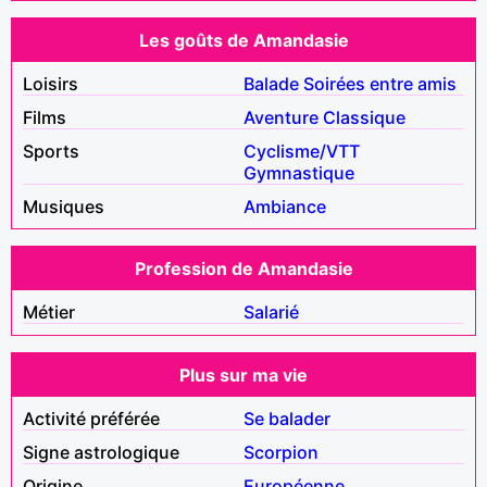
Les goûts de Amandasie
Loisirs
Balade
Soirées entre amis
Films
Aventure
Classique
Sports
Cyclisme/VTT
Gymnastique
Musiques
Ambiance
Profession de Amandasie
Métier
Salarié
Plus sur ma vie
Activité préférée
Se balader
Signe astrologique
Scorpion
Origine
Européenne