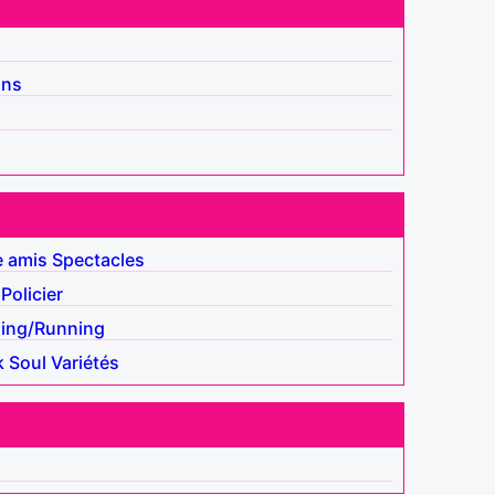
ins
e amis
Spectacles
Policier
ing/Running
k
Soul
Variétés