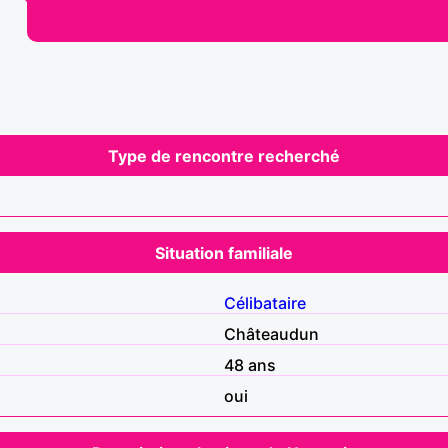
Type de rencontre recherché
Situation familiale
Célibataire
Châteaudun
48 ans
oui