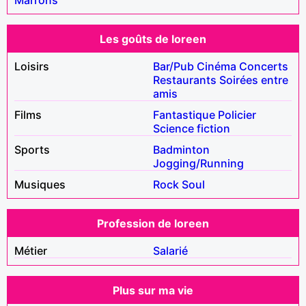
Les goûts de loreen
Loisirs
Bar/Pub
Cinéma
Concerts
Restaurants
Soirées entre
amis
Films
Fantastique
Policier
Science fiction
Sports
Badminton
Jogging/Running
Musiques
Rock
Soul
Profession de loreen
Métier
Salarié
Plus sur ma vie