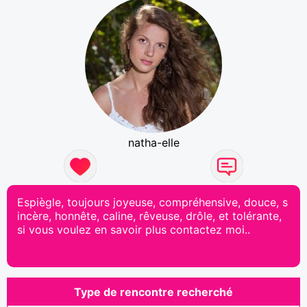
natha-elle
Espiègle, toujours joyeuse, compréhensive, douce, s
incère, honnête, caline, rêveuse, drôle, et tolérante,
si vous voulez en savoir plus contactez moi..
Type de rencontre recherché