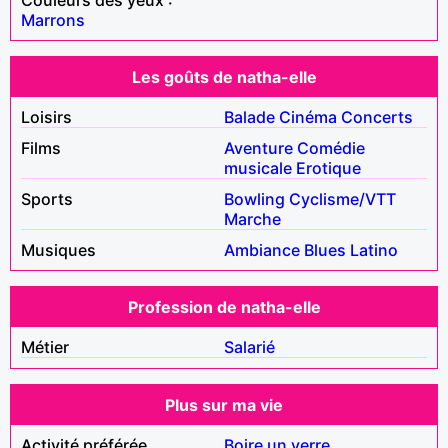
Marrons
Les goûts de natha-elle
Loisirs
Balade
Cinéma
Concerts
Films
Aventure
Comédie
musicale
Erotique
Sports
Bowling
Cyclisme/VTT
Marche
Musiques
Ambiance
Blues
Latino
Profession de natha-elle
Métier
Salarié
Plus sur ma vie
Activité préférée
Boire un verre