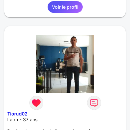
Voir le profil
Tiorud02
Laon - 37 ans