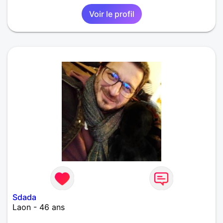
bon roman ou écouter de la musique. J'adore
Voir le profil
découvrir de nouveaux lieux, des petits cafés cosy,
des restaurants... On dit souvent de moi que je suis
sincère, sérieux, curieux et loyal. Ce que je sais,
c'est que j'aime apprendre des autres et m'enrichir
des rencontres. Je recherche mon amoureuse avec
qui poursuivre ma route.
Sdada
Laon - 46 ans