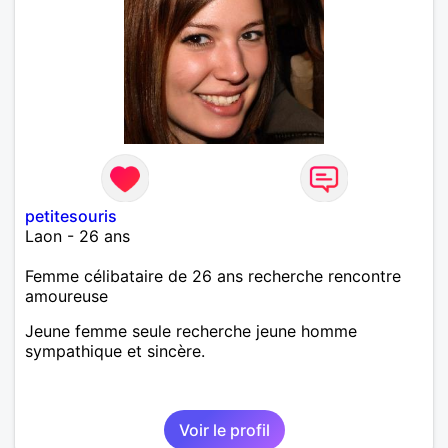
petitesouris
Laon - 26 ans
Femme célibataire de 26 ans recherche rencontre
amoureuse
Jeune femme seule recherche jeune homme
sympathique et sincère.
Voir le profil