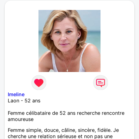
Imeline
Laon - 52 ans
Femme célibataire de 52 ans recherche rencontre
amoureuse
Femme simple, douce, câline, sincère, fidèle. Je
cherche une relation sérieuse et non pas une