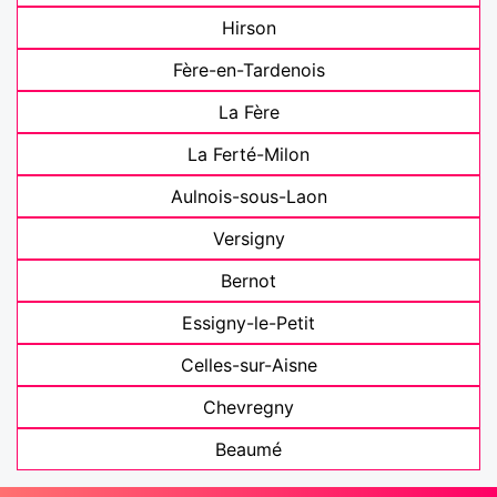
Hirson
Fère-en-Tardenois
La Fère
La Ferté-Milon
Aulnois-sous-Laon
Versigny
Bernot
Essigny-le-Petit
Celles-sur-Aisne
Chevregny
Beaumé