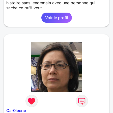
histoire sans lendemain avec une personne qui
sache ce qu'il veut.
Voir le profil
Car0leene