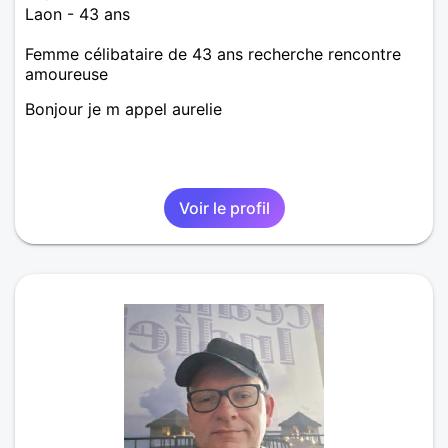
Laon - 43 ans
Femme célibataire de 43 ans recherche rencontre
amoureuse
Bonjour je m appel aurelie
Voir le profil