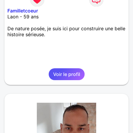
Familletcoeur
Laon - 59 ans
De nature posée, je suis ici pour construire une belle
histoire sérieuse.
Voir le profil